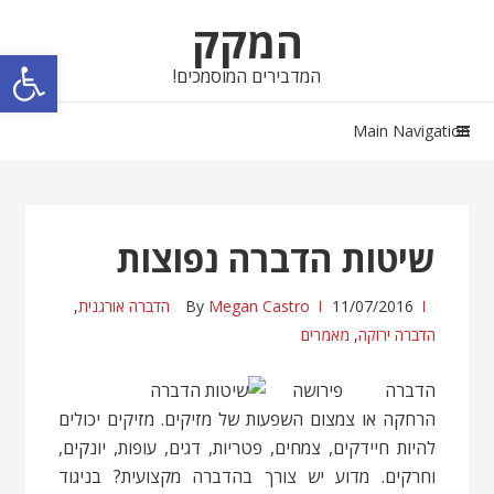
Skip
Skip
המקק
to
to
פתח סרגל נגישות
navigation
content
המדבירים המוסמכים!
Main Navigation
שיטות הדברה נפוצות
11/07/2016
Megan Castro
By
הדברה אורגנית
,
הדברה ירוקה
,
מאמרים
הדברה פירושה
הרחקה או צמצום השפעות של מזיקים. מזיקים יכולים
להיות חיידקים, צמחים, פטריות, דגים, עופות, יונקים,
וחרקים. מדוע יש צורך בהדברה מקצועית? בניגוד