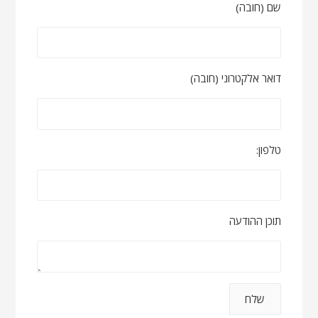
שם (חובה)
דואר אלקטרוני (חובה)
טלפון:
תוכן ההודעה