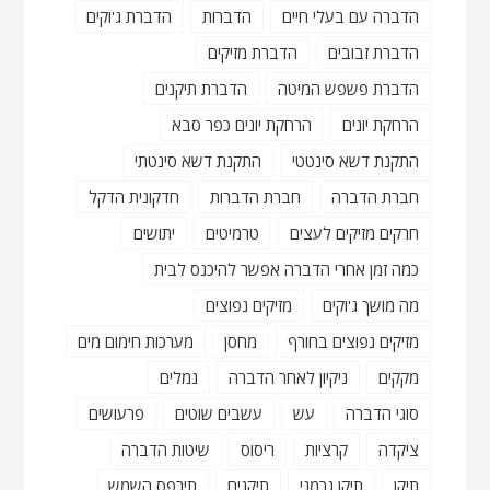
הדברה עם בעלי חיים
הדברות
הדברת ג'וקים
הדברת זבובים
הדברת מזיקים
הדברת פשפש המיטה
הדברת תיקנים
הרחקת יונים
הרחקת יונים כפר סבא
התקנת דשא סינטטי
התקנת דשא סינטתי
חברת הדברה
חברת הדברות
חדקונית הדקל
חרקים מזיקים לעצים
טרמיטים
יתושים
כמה זמן אחרי הדברה אפשר להיכנס לבית
מה מושך ג'וקים
מזיקים נפוצים
מזיקים נפוצים בחורף
מחסן
מערכות חימום מים
מקקים
ניקיון לאחר הדברה
נמלים
סוגי הדברה
עש
עשבים שוטים
פרעושים
ציקדה
קרציות
ריסוס
שיטות הדברה
תיקן
תיקן גרמני
תיקנים
תירפס השמש