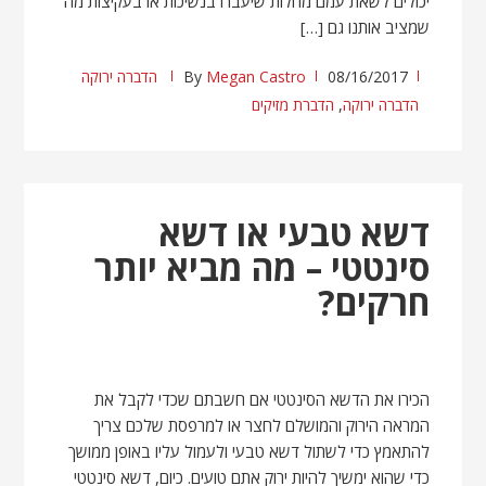
יכולים לשאת עמם מחלות שיעברו בנשיכות או בעקיצות מה
שמציב אותנו גם […]
08/16/2017
Megan Castro
By
הדברה ירוקה
הדברה ירוקה
,
הדברת מזיקים
דשא טבעי או דשא
סינטטי – מה מביא יותר
חרקים?
הכירו את הדשא הסינטטי אם חשבתם שכדי לקבל את
המראה הירוק והמושלם לחצר או למרפסת שלכם צריך
להתאמץ כדי לשתול דשא טבעי ולעמול עליו באופן ממושך
כדי שהוא ימשיך להיות ירוק אתם טועים. כיום, דשא סינטטי