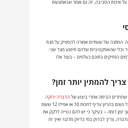
 על איכות הסביבה, זה גם אומר שבאמצעות
י
ה. המתנה של שעתיים אמורה להספיק על מנת
ד ובלי שהאפקטיביות שלהם תיפגע מצד שני.
מים המזיקים בתוכם נעלמים – בעוד אלו
יך להמתין יותר זמן?
י שחוזרים הביתה אחרי ביצוע של
הדברה ירוקה
או רגילה. אצל ילדים ותינוקות, מומלץ לחכות 6-8 שעות. אצל נשים בהריון עדיף לחכות 10 או אפילו 12 שעות
 זמן דומה – בעיקר כי יש להם נטייה ללקק את
ברה, צריך לבדוק במי בדיוק מדובר ואיך זה