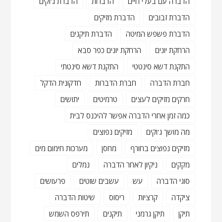
הדברה עם בעלי חיים
הדברות
הדברת ג'וקים
הדברת זבובים
הדברת מזיקים
הדברת פשפש המיטה
הדברת תיקנים
הרחקת יונים
הרחקת יונים כפר סבא
התקנת דשא סינטטי
התקנת דשא סינטתי
חברת הדברה
חברת הדברות
חדקונית הדקל
חרקים מזיקים לעצים
טרמיטים
יתושים
כמה זמן אחרי הדברה אפשר להיכנס לבית
מה מושך ג'וקים
מזיקים נפוצים
מזיקים נפוצים בחורף
מחסן
מערכות חימום מים
מקקים
ניקיון לאחר הדברה
נמלים
סוגי הדברה
עש
עשבים שוטים
פרעושים
ציקדה
קרציות
ריסוס
שיטות הדברה
תיקן
תיקן גרמני
תיקנים
תירפס השמש