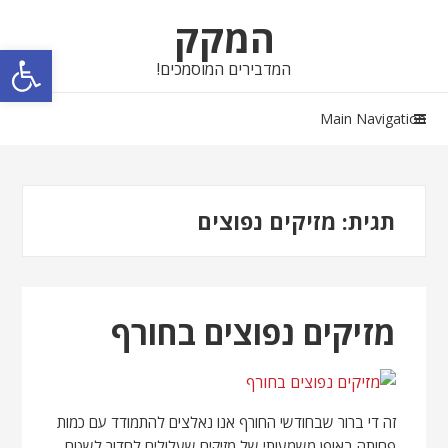
Skip
Skip
המקק
to
to
פתח סרגל נגישות
navigation
content
המדבירים המוסמכים!
Main Navigation
תגית:
מזיקים נפוצים
מזיקים נפוצים בחורף
זה די ברור שבחודשי החורף אנו נאלצים להתמודד עם כמות
פחותה באופן משמעותי של מזיקים שעלולים לחדור לשטח