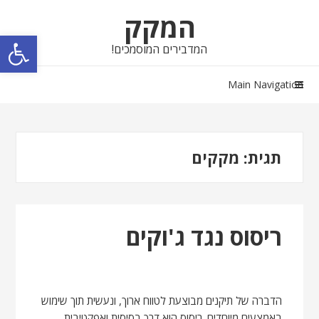
Skip
Skip
המקק
to
to
פתח סרגל נגישות
navigation
content
המדבירים המוסמכים!
Main Navigation
תגית:
מקקים
ריסוס נגד ג'וקים
הדברה של תיקנים מבוצעת לטווח ארוך, ונעשית תוך שימוש
באמצעים מיוחדים. ריסוס הוא דרך בסיסית ואפקטיבית