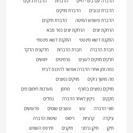
הדברה עם בעלי חיים
הדברות
הדברת ג'וקים
הדברת זבובים
הדברת מזיקים
הדברת פשפש המיטה
הדברת תיקנים
הרחקת יונים
הרחקת יונים כפר סבא
התקנת דשא סינטטי
התקנת דשא סינטתי
חברת הדברה
חברת הדברות
חדקונית הדקל
חרקים מזיקים לעצים
טרמיטים
יתושים
כמה זמן אחרי הדברה אפשר להיכנס לבית
מה מושך ג'וקים
מזיקים נפוצים
מזיקים נפוצים בחורף
מחסן
מערכות חימום מים
מקקים
ניקיון לאחר הדברה
נמלים
סוגי הדברה
עש
עשבים שוטים
פרעושים
ציקדה
קרציות
ריסוס
שיטות הדברה
תיקן
תיקן גרמני
תיקנים
תירפס השמש