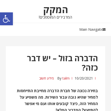
Skip
Skip
המקק
to
to
פתח סרגל נגישות
navigation
content
המדבירים המוסמכים!
Main Navigation
הדברה בזול – יש דבר
כזה?
10/20/2021
talm
By
מידע חשוב
בחירה נכונה של חברת הדברה מחייבת התייחסות
למחיר שהיא גובה עבור השירות. מה משפיע על
המחיר הזה, כיצד קובעים אותו ועם מי אפשר
להתייעץ? המדריך המלא!