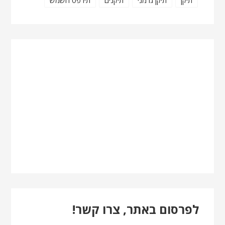
תיקן
תיקן גרמני
תיקנים
תירפס השמש
לפרסום באתר, צרו קשר!