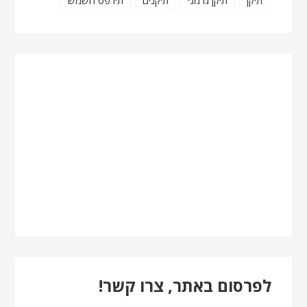
תיקן
תיקן גרמני
תיקנים
תירפס השמש
לפרסום באתר, צרו קשר!